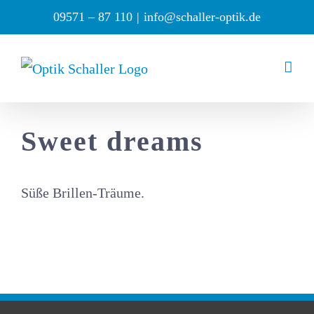
Zum
09571 – 87 110
|
info@schaller-optik.de
Inhalt
springen
Sweet dreams
Süße Brillen-Träume.