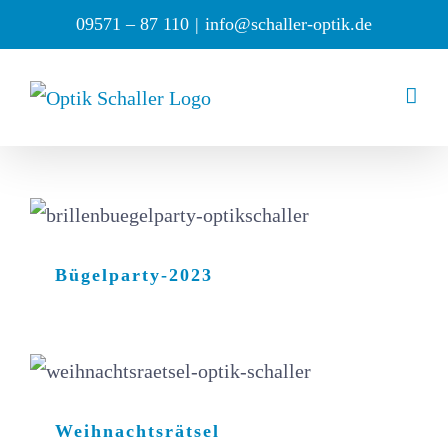
Zum
09571 – 87 110
|
info@schaller-optik.de
Inhalt
springen
Bügelparty-2023
Weihnachtsrätsel